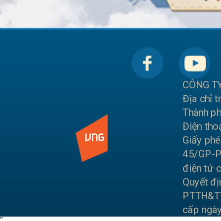
CÔNG TY
Địa chỉ 
Thành ph
Điện tho
Giấy phé
45/GP-PT
điện tử 
Quyết đị
PTTH&TTĐ
cấp ngà
"